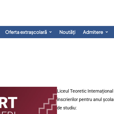
Oferta extrașcolară
Noutăți
Admitere
Liceul Teoretic Internațional
înscrierilor pentru anul șco
de studiu: