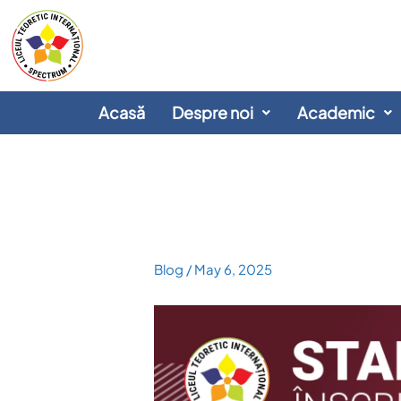
Skip
to
content
Acasă
Despre noi
Academic
Blog
/
May 6, 2025