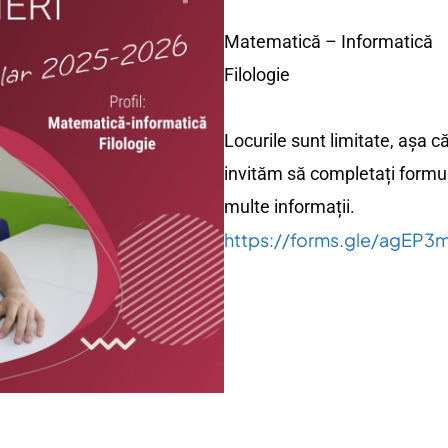
Matematică – Informatică
Filologie
Locurile sunt limitate, așa că
invităm să completați formul
multe informații.
https://forms.gle/agEP