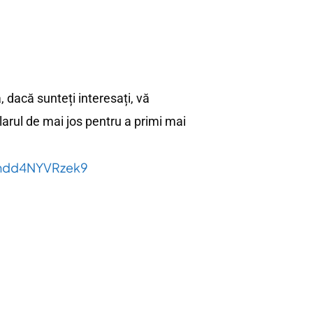
, dacă sunteți interesați, vă
arul de mai jos pentru a primi mai
3mdd4NYVRzek9