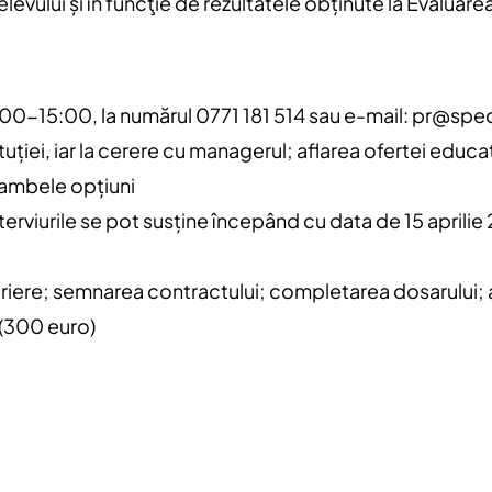
levului și în funcţie de rezultatele obținute la Evaluare
8:00-15:00, la numărul 0771 181 514 sau e-mail:
pr@spec
tituției, iar la cerere cu managerul; aflarea ofertei educ
 ambele opțiuni
Interviurile se pot susține începând cu data de 15 aprilie
scriere; semnarea contractului; completarea dosarului; 
e (300 euro)