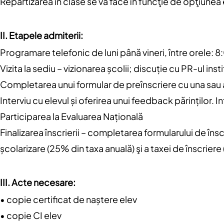
Repartizarea în clase se va face în funcţie de opţiunea e
II. Etapele admiterii:
Programare telefonic de luni până vineri, între orele: 
Vizita la sediu – vizionarea școlii; discuție cu PR-ul ins
Completarea unui formular de preînscriere cu una sau
Interviu cu elevul și oferirea unui feedback părinților. 
Participarea la Evaluarea Națională
Finalizarea înscrierii – completarea formularului de în
școlarizare (25% din taxa anuală) şi a taxei de înscrier
III. Acte necesare:
• copie certificat de naștere elev
• copie CI elev