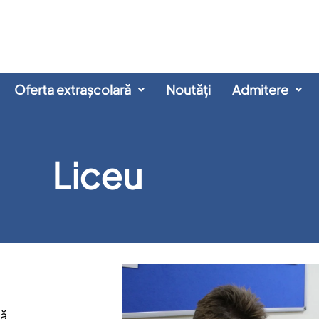
Oferta extrașcolară
Noutăți
Admitere
Liceu
lă