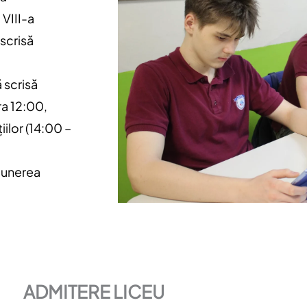
 VIII-a
 scrisă
 scrisă
ora 12:00,
iilor (14:00 –
epunerea
ADMITERE LICEU