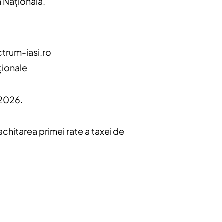
a Națională.
trum-iasi.ro
aționale
 2026.
achitarea primei rate a taxei de