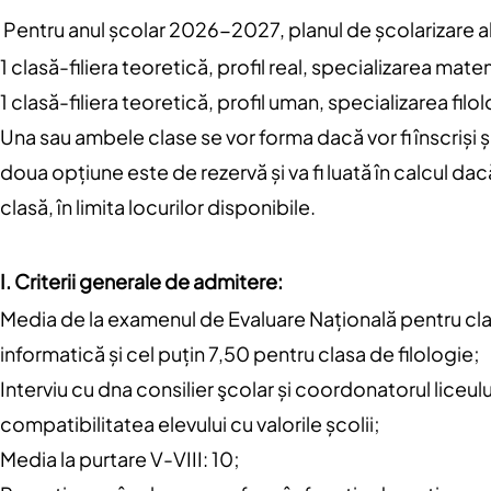
Pentru anul școlar 2026-2027, planul de școlarizare al
1 clasă-filiera teoretică, profil real, specializarea mat
1 clasă-filiera teoretică, profil uman, specializarea filol
Una sau ambele clase se vor forma dacă vor fi înscriși 
doua opțiune este de rezervă și va fi luată în calcul 
clasă, în limita locurilor disponibile.
I. Criterii generale de admitere:
Media de la examenul de Evaluare Națională pentru clas
informatică și cel puțin 7,50 pentru clasa de filologie;
Interviu cu dna consilier şcolar și coordonatorul liceulu
compatibilitatea elevului cu valorile școlii;
Media la purtare V-VIII: 10;