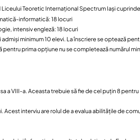
 Liceului Teoretic Internațional Spectrum Iași cuprinde
ematică-informatică: 18 locuri
ogie, intensiv engleză: 18 locuri
și admiși minimum 10 elevi. La înscriere se optează pent
dacă pentru prima opțiune nu se completează numărul min
a a VIII-a. Aceasta trebuie să fie de cel puțin 8 pentr
i. Acest interviu are rolul de a evalua abilitățile de com