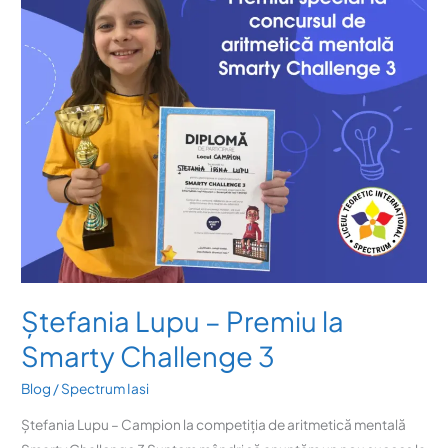
Smarty
Challenge
3
Ștefania Lupu – Premiu la
Smarty Challenge 3
Blog
/
Spectrum Iasi
Ștefania Lupu – Campion la competiția de aritmetică mentală