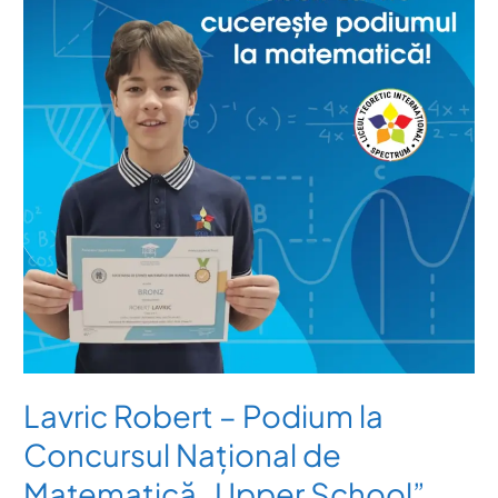
Podium
la
Concursul
Național
de
Matematică
„Upper
School”
Lavric Robert – Podium la
Concursul Național de
Matematică „Upper School”