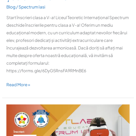
Blog
/
Spectrum Iasi
Start înscrieri clasa a V-a! Liceul Teoretic Internațional Spectrum
deschide înscrierile pentru clasa a V-a! Oferim un mediu
educațional modern, cu un curriculum adaptat nevoilor fiecărui
elev, profesori dedicați și activități extracurriculare care
încurajează dezvoltarea armonioasă. Dacă doriți să aflați mai
multe despre oferta noastră educațională, vă invităm să
completați formularul:
https://forms.gle/6DyG5RnsFA9RMnBE6
Read More »
Ziua
Porților
Deschise,
28