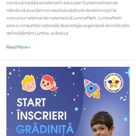
continuă tradiția excelenței în educație! Suntem extrem de
mândri să anunțăm noi rezultate obținute de elevii noștri la
concursul național de matematică LuminaMath. LuminaMath
este o competiție națională de prestigiu organizată de Instituțiile
de Învățământ Lumina, având ca
Read More »
Start
înscrieri
grădiniță!