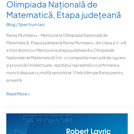
Mențiune
Olimpiada Națională de
la
Matematică, Etapa județeană
Olimpiada
Națională
Blog
/
Spectrum Iasi
de
Rareș Munteanu – Mențiune la Olimpiada Națională de
Matematică,
Matematică, Etapa județeană Rareș Munteanu, din clasa a V-a B,
Etapa
a fost distins cu Mențiune la etapa județeană a Olimpiadei
județeană
Naționale de Matematică! Într-o competiție marcată de rigoare
și provocări intelectuale, rezultatul reprezintă o confirmare a
muncii depuse cu multă seriozitate. Îl felicităm pe Rareș pentru
această
Read More »
Lavric
Robert
–