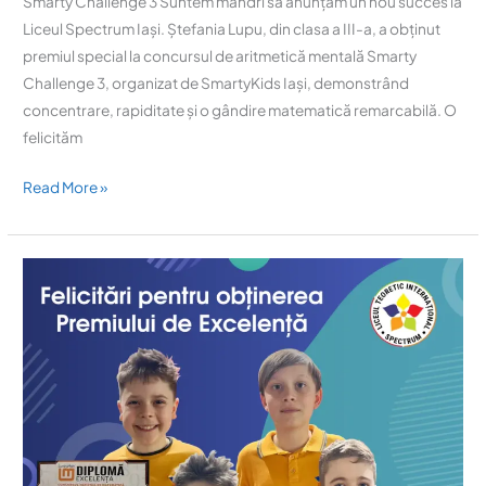
Smarty Challenge 3 Suntem mândri să anunțăm un nou succes la
Liceul Spectrum Iași. Ștefania Lupu, din clasa a III-a, a obținut
premiul special la concursul de aritmetică mentală Smarty
Challenge 3, organizat de SmartyKids Iași, demonstrând
concentrare, rapiditate și o gândire matematică remarcabilă. O
felicităm
Read More »
Performanță
remarcabilă
la
nivel
național:
Premii
de
Excelență