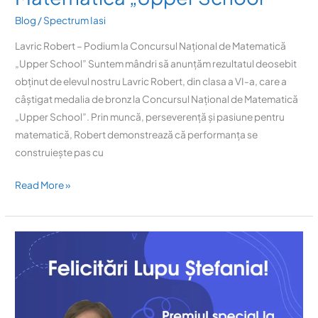
Blog
/
Spectrum Iasi
Lavric Robert – Podium la Concursul Național de Matematică
„Upper School” Suntem mândri să anunțăm rezultatul deosebit
obținut de elevul nostru Lavric Robert, din clasa a VI-a, care a
câștigat medalia de bronz la Concursul Național de Matematică
„Upper School”. Prin muncă, perseverență și pasiune pentru
matematică, Robert demonstrează că performanța se
construiește pas cu
Read More »
Ștefania
Lupu
–
Premiu
la