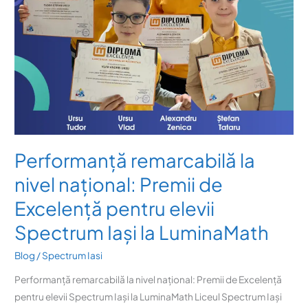
pentru
elevii
Spectrum
Iași
la
LuminaMath
Performanță remarcabilă la
nivel național: Premii de
Excelență pentru elevii
Spectrum Iași la LuminaMath
Blog
/
Spectrum Iasi
Performanță remarcabilă la nivel național: Premii de Excelență
pentru elevii Spectrum Iași la LuminaMath Liceul Spectrum Iași