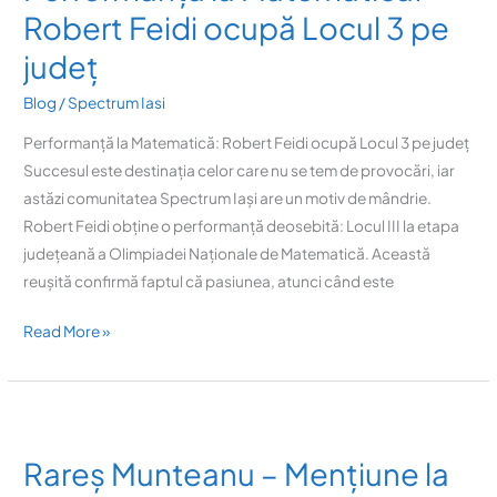
Robert
Robert Feidi ocupă Locul 3 pe
Feidi
județ
ocupă
Locul
Blog
/
Spectrum Iasi
3
Performanță la Matematică: Robert Feidi ocupă Locul 3 pe județ
pe
Succesul este destinația celor care nu se tem de provocări, iar
județ
astăzi comunitatea Spectrum Iași are un motiv de mândrie.
Robert Feidi obține o performanță deosebită: Locul III la etapa
județeană a Olimpiadei Naționale de Matematică. Această
reușită confirmă faptul că pasiunea, atunci când este
Read More »
Rareș
Munteanu
Rareș Munteanu – Mențiune la
–