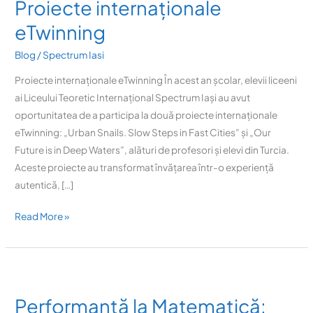
Proiecte internaționale
eTwinning
eTwinning
Blog
/
Spectrum Iasi
Proiecte internaționale eTwinning În acest an școlar, elevii liceeni
ai Liceului Teoretic Internațional Spectrum Iași au avut
oportunitatea de a participa la două proiecte internaționale
eTwinning: „Urban Snails. Slow Steps in Fast Cities” și „Our
Future is in Deep Waters”, alături de profesori și elevi din Turcia.
Aceste proiecte au transformat învățarea într-o experiență
autentică, […]
Read More »
Performanță
la
Performanță la Matematică:
Matematică: