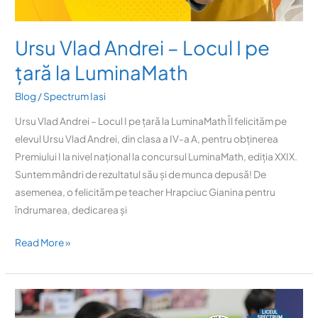
Ursu Vlad Andrei – Locul I pe
țară la LuminaMath
Blog
/
Spectrum Iasi
Ursu Vlad Andrei – Locul I pe țară la LuminaMath Îl felicităm pe
elevul Ursu Vlad Andrei, din clasa a IV-a A, pentru obținerea
Premiului I la nivel național la concursul LuminaMath, ediția XXIX.
Suntem mândri de rezultatul său și de munca depusă! De
asemenea, o felicităm pe teacher Hrapciuc Gianina pentru
îndrumarea, dedicarea și
Read More »
Start
înscrieri